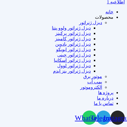
اطلاعیه 1
خانه
محصولات
دیزل ژنراتور
دیزل ژنراتور ولوو پنتا
دیزل ژنراتور پرکینز
دیزل ژنراتور کامینز
دیزل ژنراتور بادوین
دیزل ژنراتور ایویکو
دیزل ژنراتور چینی
دیزل ژنراتور اسکانیا
دیزل ژنراتور لوول
دیزل ژنراتور بنز ایدم
موتور برق
پمپ آب
الکتروموتور
پروژه ها
درباره ما
تماس با ما
Whatsapp
Telegram
Instagr