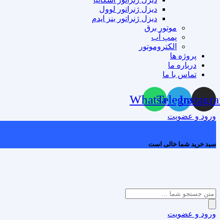
دیزل ژنراتور لوول
دیزل ژنراتور بنز ایدم
موتور برق
پمپ آب
الکتروموتور
پروژه ها
درباره ما
تماس با ما
Whatsapp
Telegram
Instagr
ورود و عضویت
0
سبد خرید شما خالی است
Products
search
ورود و عضویت