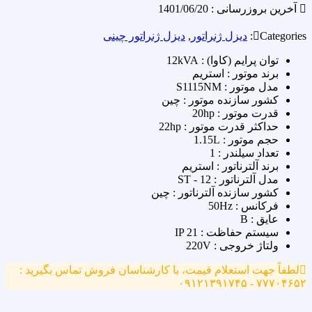
آخرین بروزرسانی : 1401/06/20
Categories:
دیزل ژنراتور
,
دیزل ژنراتور چینی
توان پرایم (کاوا) : 12kVA
برند موتور : استریم
مدل موتور : S1115NM
کشور سازنده موتور : چین
قدرت موتور : 20hp
حداکثر قدرت موتور : 22hp
حجم موتور : 1.15L
تعداد سیلندر : 1
برند آلترناتور : استریم
مدل آلترناتور : ST - 12
کشور سازنده آلترناتور : چین
فرکانس : 50Hz
عایق : B
سیستم حفاظت : IP 21
ولتاژ خروجی : 220V
لطفاً جهت استعلام قیمت، با کارشناسان فروش تماس بگیرید :
۷۷۷۰۴۶۵۲ - ۰۹۱۲۱۳۹۱۷۴۵