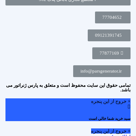
77704652
09121391745
77877169
info@parsgenerator.ir
تمامی حقوق این سایت محفوظ است و متعلق به پارس ژنراتور می
باشد.
× خروج از این پنجره
سبد خرید شما خالی است
× خروج از این پنجره