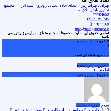
نماد های ما
تهران ، تهرانپارس ، ابتدای جاده ابعلی ، روبروی بیمه ایران ، مجتمع
تجاری بابائی پلاک 362
77704652
09121391745
77877169
info@parsgenerator.ir
تمامی حقوق این سایت محفوظ است و متعلق به پارس ژنراتور می
باشد.
× خروج از این پنجره
سبد خرید شما خالی است
× خروج از این پنجره
اطلاعیه 1
× خروج از این پنجره
سلام
خروج از سایت
پنل کاربری
ویرایش حساب کاربری
سفارش های شما