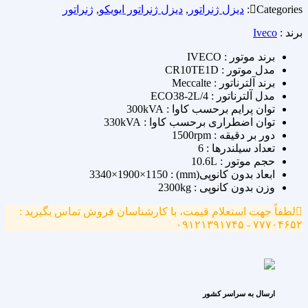
Categories:
دیزل ژنراتور
,
دیزل ژنراتور ایویکو
,
ژنراتور
برند :
Iveco
برند موتور : IVECO
مدل موتور : CR10TE1D
برند آلترناتور : Meccalte
مدل آلترناتور : ECO38-2L/4
توان پرایم برحسب کاوا : 300kVA
توان اضطراری برحسب کاوا : 330kVA
دور بر دقیقه : 1500rpm
تعداد سیلندرها : 6
حجم موتور : 10.6L
ابعاد بدون کانوپی(mm) : 3340×1900×1150
وزن بدون کانوپی : 2300kg
لطفاً جهت استعلام قیمت، با کارشناسان فروش تماس بگیرید :
۷۷۷۰۴۶۵۲ - ۰۹۱۲۱۳۹۱۷۴۵
ارسال به سراسر کشور