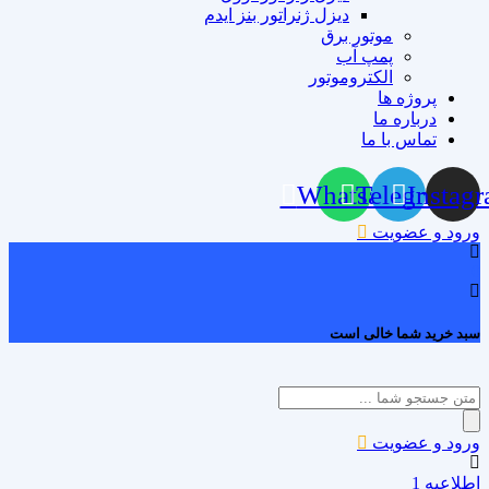
دیزل ژنراتور بنز ایدم
موتور برق
پمپ آب
الکتروموتور
پروژه ها
درباره ما
تماس با ما
Whatsapp
Telegram
Instag
ورود و عضویت
0
سبد خرید شما خالی است
Products
search
ورود و عضویت
اطلاعیه 1