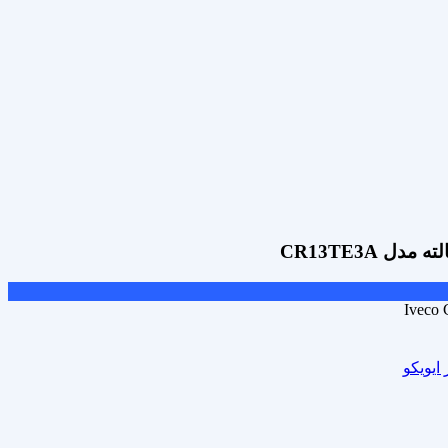
Iveco 
 ایویکو