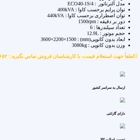
مدل آلترناتور : ECO40-1S/4
توان پرایم برحسب کاوا : 400kVA
توان اضطراری برحسب کاوا : 440kVA
دور بر دقیقه : 1500rpm
تعداد سیلندرها : 6
حجم موتور : 12.9L
ابعاد بدون کانوپی(mm) : 3600×2200×1500
وزن بدون کانوپی : 3080kg
لطفاً جهت استعلام قیمت، با کارشناسان فروش تماس بگیرید : ۷۷۷۰۴۶۵۲ - ۰۹۱۲۱۳۹۱۷۴۵
ارسال به سراسر کشور
دارای گارانتی
تضمین اصالت کالا