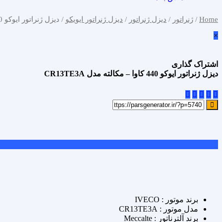
Home
/
ژنراتور
/
دیزل ژنراتور
/
دیزل ژنراتور ایویکو
/ دیزل ژنراتور ایوکو 440 کاوا – مکالته مدل CR13TE3A
×
اشتراک گذاری
دیزل ژنراتور ایوکو 440 کاوا – مکالته مدل CR13TE3A
علاقه مندی
Add to wishlist
مقایسه محصول
Compare
اشتراک گذاری
برند موتور : IVECO
مدل موتور : CR13TE3A
برند آلترناتور : Meccalte