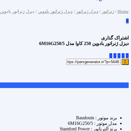
Home
/
ژنراتور
/
دیزل ژنراتور
/
دیزل ژنراتور بادوین
/ دیزل ژنراتور بادوین 250 کاوا مدل M16G250/5
×
اشتراک گذاری
دیزل ژنراتور بادوین 250 کاوا مدل 6M16G250/5
علاقه مندی
Add to wishlist
مقایسه محصول
Compare
اشتراک گذاری
برند موتور : Baudouin
مدل موتور : 6M16G250/5
برند آلترناتور : Stamford Power