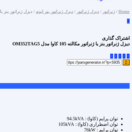
Home
/
ژنراتور
/
دیزل ژنراتور
/
دیزل ژنراتور بنز ایدم
/ دیزل ژنراتور بنز با ژنراتور مکال
×
اشتراک گذاری
دیزل ژنراتور بنز با ژنراتور مکالته 105 کاوا مدل OM352TAG5
علاقه مندی
Add to wishlist
مقایسه محصول
Compare
اشتراک گذاری
توان پرایم (کاوا) : 94.5kVA
توان اضطراری (کاوا) : 105kVA
توان پرایم : 76kW