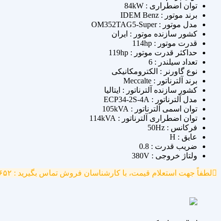
توان اضطراری : 84kW
برند موتور : IDEM Benz
مدل موتور : OM352TAG5-Super
کشور سازنده موتور : ایران
قدرت موتور : 114hp
حداکثر قدرت موتور : 119hp
تعداد سیلندر : 6
نوع گاورنر : الکترومکانیکی
برند آلترناتور : Meccalte
کشور سازنده آلترناتور : ایتالیا
مدل آلترناتور : ECP34-2S-4A
توان اسمی آلترناتور : 105kVA
توان اضطراری آلترناتور : 114kVA
فرکانس : 50Hz
عایق : H
ضریب قدرت : 0.8
ولتاژ خروجی : 380V
لطفاً جهت استعلام قیمت، با کارشناسان فروش تماس بگیرید : ۷۷۷۰۴۶۵۲ - ۰۹۱۲۱۳۹۱۷۴۵