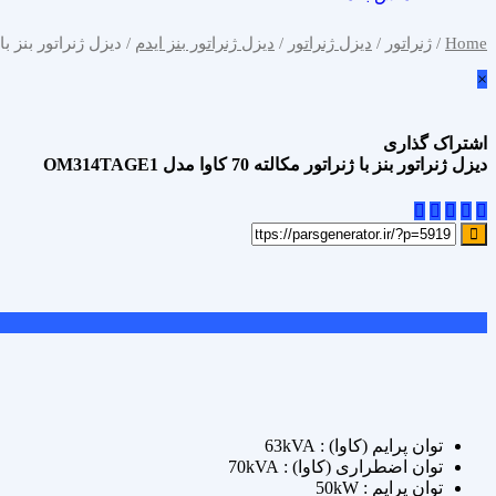
Home
/
ژنراتور
/
دیزل ژنراتور
/
دیزل ژنراتور بنز ایدم
/ دیزل ژنراتور بنز با ژنراتور مکال
×
اشتراک گذاری
دیزل ژنراتور بنز با ژنراتور مکالته 70 کاوا مدل OM314TAGE1
علاقه مندی
Add to wishlist
مقایسه محصول
Compare
اشتراک گذاری
توان پرایم (کاوا) : 63kVA
توان اضطراری (کاوا) : 70kVA
توان پرایم : 50kW