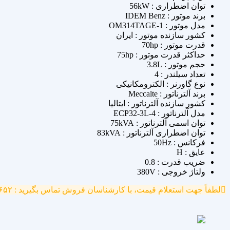
توان اضطراری : 56kW
برند موتور : IDEM Benz
مدل موتور : OM314TAGE-1
کشور سازنده موتور : ایران
قدرت موتور : 70hp
حداکثر قدرت موتور : 75hp
حجم موتور : 3.8L
تعداد سیلندر : 4
نوع گاورنر : الکترومکانیکی
برند آلترناتور : Meccalte
کشور سازنده آلترناتور : ایتالیا
مدل آلترناتور : ECP32-3L-4
توان اسمی آلترناتور : 75kVA
توان اضطراری آلترناتور : 83kVA
فرکانس : 50Hz
عایق : H
ضریب قدرت : 0.8
ولتاژ خروجی : 380V
لطفاً جهت استعلام قیمت، با کارشناسان فروش تماس بگیرید : ۷۷۷۰۴۶۵۲ - ۰۹۱۲۱۳۹۱۷۴۵