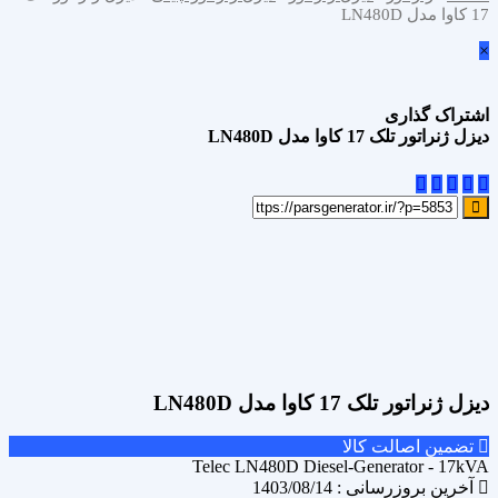
17 کاوا مدل LN480D
×
اشتراک گذاری
دیزل ژنراتور تلک 17 کاوا مدل LN480D
علاقه مندی
Add to wishlist
مقایسه محصول
Compare
اشتراک گذاری
دیزل ژنراتور تلک 17 کاوا مدل LN480D
تضمین اصالت کالا
Telec LN480D Diesel-Generator - 17kVA
آخرین بروزرسانی : 1403/08/14