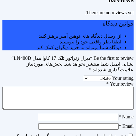
There are no reviews yet.
قوانین دیدگاه
از ارسال دیدگاه های توهین آمیز پرهیز کنید
لطفا نظر واقعی خود را بنویسید
دیدگاه شما میتواند به خرید دیگران کمک کند
Be the first to review “دیزل ژنراتور تلک 17 کاوا مدل LN480D”
نشانی ایمیل شما منتشر نخواهد شد.
بخش‌های موردنیاز
علامت‌گذاری شده‌اند
*
Your rating
*
Your review
*
Name
*
Email
ذخیره نام، ایمیل و وبسایت من در مرورگر برای زمانی که