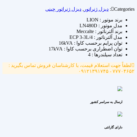
Categories:
دیزل ژنراتور
,
دیزل ژنراتور چینی
برند موتور : LION
مدل موتور : LN480D
برند آلترناتور : Meccalte
مدل آلترناتور : ECP 3-3L/4
توان پرایم برحسب کاوا : 16kVA
توان اضطراری برحسب کاوا : 17kVA
تعداد سیلندرها : 4
لطفاً جهت استعلام قیمت، با کارشناسان فروش تماس بگیرید :
۷۷۷۰۴۶۵۲ - ۰۹۱۲۱۳۹۱۷۴۵
ارسال به سراسر کشور
دارای گارانتی