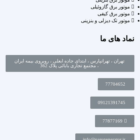
موتور برق گازوئیلی
موتور برق کیفی
موتور تک دیزلی و بنزینی
نماد های ما
تهران ، تهرانپارس ، ابتدای جاده ابعلی ، روبروی بیمه ایران
، مجتمع تجاری بابائی پلاک 362
77704652
09121391745
77877169
info@parsgenerator.ir