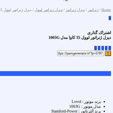
Home
/
ژنراتور
/
دیزل ژنراتور
/
دیزل ژنراتور لوول
/ دیزل ژنراتور لوول 35 کاوا مدل 1003G
×
اشتراک گذاری
دیزل ژنراتور لوول 35 کاوا مدل 1003G
علاقه مندی
Add to wishlist
مقایسه محصول
Compare
اشتراک گذاری
برند موتور : Lovol
مدل موتور : 1003G
برند آلترناتور : Stamford-Power