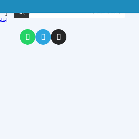
ورو
اطلا