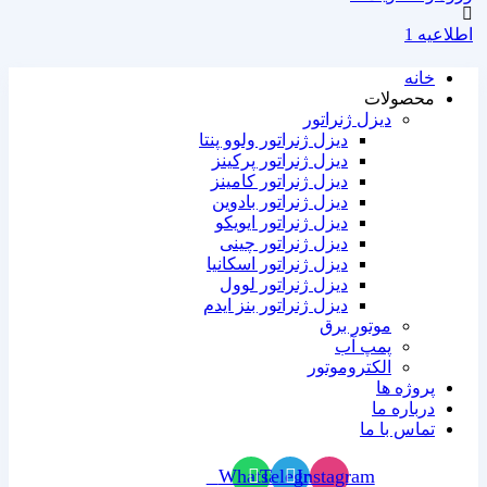
اطلاعیه 1
خانه
محصولات
دیزل ژنراتور
دیزل ژنراتور ولوو پنتا
دیزل ژنراتور پرکینز
دیزل ژنراتور کامینز
دیزل ژنراتور بادوین
دیزل ژنراتور ایویکو
دیزل ژنراتور چینی
دیزل ژنراتور اسکانیا
دیزل ژنراتور لوول
دیزل ژنراتور بنز ایدم
موتور برق
پمپ آب
الکتروموتور
پروژه ها
درباره ما
تماس با ما
Whatsapp
Telegram
Instagram