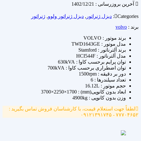
آخرین بروزرسانی : 1402/12/21
Categories:
دیزل ژنراتور
,
دیزل ژنراتور ولوو
,
ژنراتور
برند :
volvo
برند موتور : VOLVO
مدل موتور : TWD1643GE
برند آلترناتور : Stamford
مدل آلترناتور : HCI544F
توان پرایم برحسب کاوا : 630kVA
توان اضطراری برحسب کاوا : 700kVA
دور بر دقیقه : 1500rpm
تعداد سیلندرها : 6
حجم موتور : 16.12L
ابعاد بدون کانوپی(mm) : 3700×2250×1700
وزن بدون کانوپی : 4900kg
لطفاً جهت استعلام قیمت، با کارشناسان فروش تماس بگیرید :
۷۷۷۰۴۶۵۲ - ۰۹۱۲۱۳۹۱۷۴۵