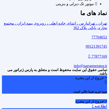
موتور تک دیزلی و بنزینی
نماد های ما
تهران ، تهرانپارس ، ابتدای جاده ابعلی ، روبروی بیمه ایران ، مجتمع
تجاری بابائی پلاک 362
77704652
09121391745
77877169
info@parsgenerator.ir
تمامی حقوق این سایت محفوظ است و متعلق به پارس ژنراتور می
باشد.
× خروج از این پنجره
سبد خرید شما خالی است
× خروج از این پنجره
اطلاعیه 1