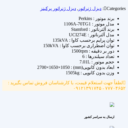
Categories:
دیزل ژنراتور
,
دیزل ژنراتور پرکینز
برند موتور : Perkins
مدل موتور : 1106A-70TG1
برند آلترناتور : Stamford
مدل آلترناتور : UCI274E
توان پرایم برحسب کاوا : 135kVA
توان اضطراری برحسب کاوا : 150kVA
دور بر دقیقه : 1500rpm
تعداد سیلندرها : 6
حجم موتور : 7.01L
ابعاد بدون کانوپی(mm) : 2700×1650×1050
وزن بدون کانوپی : 1505kg
لطفاً جهت استعلام قیمت، با کارشناسان فروش تماس بگیرید :
۷۷۷۰۴۶۵۲ - ۰۹۱۲۱۳۹۱۷۴۵
ارسال به سراسر کشور