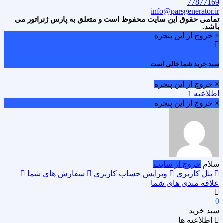
77877169
info@parsgenerator.ir
تمامی حقوق این سایت محفوظ است و متعلق به پارس ژنراتور می
باشد.
× خروج از این پنجره
سبد خرید شما خالی است
× خروج از این پنجره
اطلاعیه 1
× خروج از این پنجره
سلام
خروج از سایت
پنل کاربری
ویرایش حساب کاربری
سفارش های شما
علاقه مندی های شما
0
سبد خرید
اطلاعیه ها