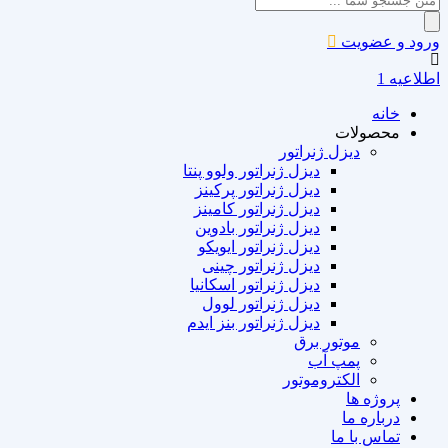
search
ورود و عضویت
اطلاعیه 1
خانه
محصولات
دیزل ژنراتور
دیزل ژنراتور ولوو پنتا
دیزل ژنراتور پرکینز
دیزل ژنراتور کامینز
دیزل ژنراتور بادوین
دیزل ژنراتور ایویکو
دیزل ژنراتور چینی
دیزل ژنراتور اسکانیا
دیزل ژنراتور لوول
دیزل ژنراتور بنز ایدم
موتور برق
پمپ آب
الکتروموتور
پروژه ها
درباره ما
تماس با ما