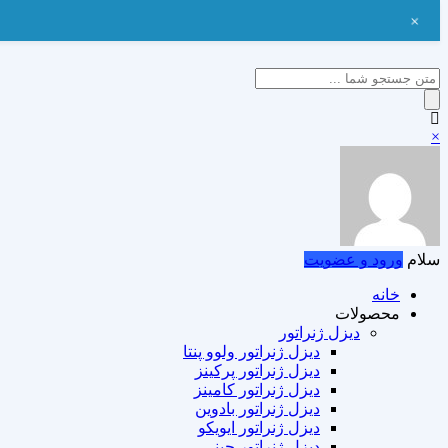
+
Products
search
×
سلام
ورود و عضویت
خانه
محصولات
دیزل ژنراتور
دیزل ژنراتور ولوو پنتا
دیزل ژنراتور پرکینز
دیزل ژنراتور کامینز
دیزل ژنراتور بادوین
دیزل ژنراتور ایویکو
دیزل ژنراتور چینی