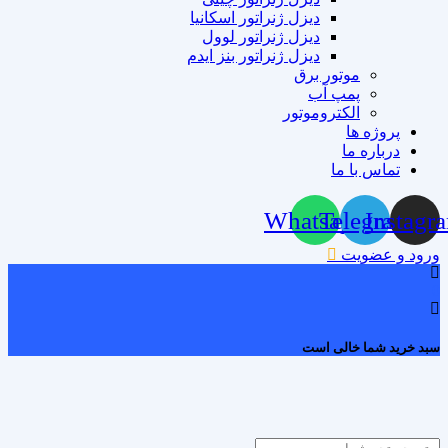
دیزل ژنراتور اسکانیا
دیزل ژنراتور لوول
دیزل ژنراتور بنز ایدم
موتور برق
پمپ آب
الکتروموتور
پروژه ها
درباره ما
تماس با ما
Whatsapp
Telegram
Instagr
ورود و عضویت
0
سبد خرید شما خالی است
Products