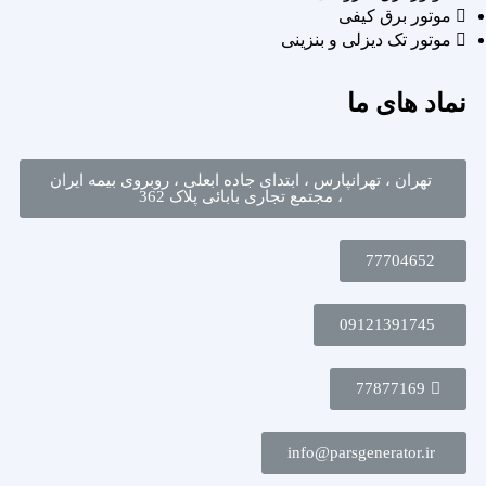
موتور برق کیفی
موتور تک دیزلی و بنزینی
نماد های ما
تهران ، تهرانپارس ، ابتدای جاده ابعلی ، روبروی بیمه ایران
، مجتمع تجاری بابائی پلاک 362
77704652
09121391745
77877169
info@parsgenerator.ir