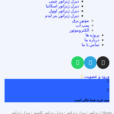
دیزل ژنراتور چینی
دیزل ژنراتور اسکانیا
دیزل ژنراتور لوول
دیزل ژنراتور بنز ایدم
موتور برق
پمپ آب
الکتروموتور
پروژه ها
درباره ما
تماس با ما
ورود و عضویت
0
سبد خرید شما خالی است
Home
/
ژنراتور
/
دیزل ژنراتور
/
دیزل ژنراتور کامینز
/ دیزل ژنراتور