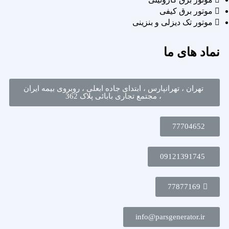
موتور برق کیفی
موتور تک دیزلی و بنزینی
نماد های ما
تهران ، تهرانپارس ، ابتدای جاده ابعلی ، روبروی بیمه ایران
، مجتمع تجاری بابائی پلاک 362
77704652
09121391745
77877169
info@parsgenerator.ir