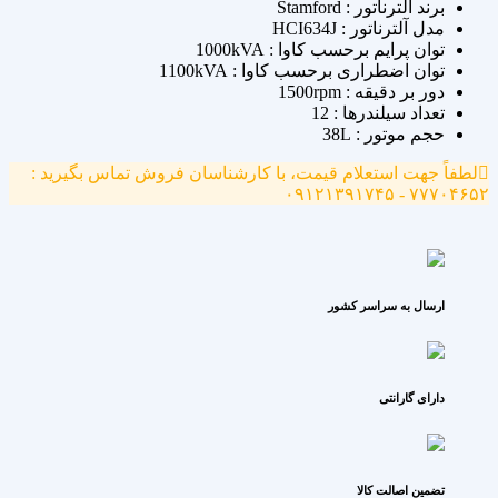
برند آلترناتور : Stamford
مدل آلترناتور : HCI634J
توان پرایم برحسب کاوا : 1000kVA
توان اضطراری برحسب کاوا : 1100kVA
دور بر دقیقه : 1500rpm
تعداد سیلندرها : 12
حجم موتور : 38L
لطفاً جهت استعلام قیمت، با کارشناسان فروش تماس بگیرید :
۷۷۷۰۴۶۵۲ - ۰۹۱۲۱۳۹۱۷۴۵
ارسال به سراسر کشور
دارای گارانتی
تضمین اصالت کالا