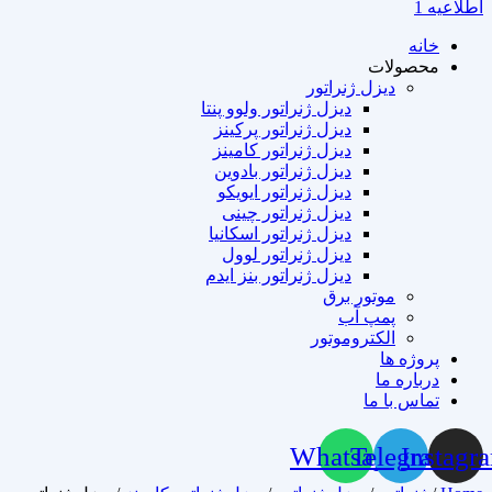
اطلاعیه 1
خانه
محصولات
دیزل ژنراتور
دیزل ژنراتور ولوو پنتا
دیزل ژنراتور پرکینز
دیزل ژنراتور کامینز
دیزل ژنراتور بادوین
دیزل ژنراتور ایویکو
دیزل ژنراتور چینی
دیزل ژنراتور اسکانیا
دیزل ژنراتور لوول
دیزل ژنراتور بنز ایدم
موتور برق
پمپ آب
الکتروموتور
پروژه ها
درباره ما
تماس با ما
Whatsapp
Telegram
Instagr