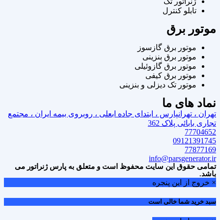
ژنراتور تک
تابلو کنترل
موتور برق
موتور برق گازسوز
موتور برق بنزینی
موتور برق گازوئیلی
موتور برق کیفی
موتور تک دیزلی و بنزینی
نماد های ما
تهران ، تهرانپارس ، ابتدای جاده ابعلی ، روبروی بیمه ایران ، مجتمع
تجاری بابائی پلاک 362
77704652
09121391745
77877169
info@parsgenerator.ir
تمامی حقوق این سایت محفوظ است و متعلق به پارس ژنراتور می
باشد.
× خروج از این پنجره
سبد خرید شما خالی است