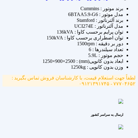
برند موتور : Cummins
مدل موتور : 6BTAA5.9-G6
برند آلترناتور : Stamford
مدل آلترناتور : UCI274E
توان پرایم برحسب کاوا : 136kVA
توان اضطراری برحسب کاوا : 150kVA
دور بر دقیقه : 1500rpm
تعداد سیلندرها : 6
حجم موتور : 5.9L
ابعاد بدون کانوپی(mm) : 1250×900×2500
وزن بدون کانوپی : 1250kg
لطفاً جهت استعلام قیمت، با کارشناسان فروش تماس بگیرید :
۷۷۷۰۴۶۵۲ - ۰۹۱۲۱۳۹۱۷۴۵
ارسال به سراسر کشور