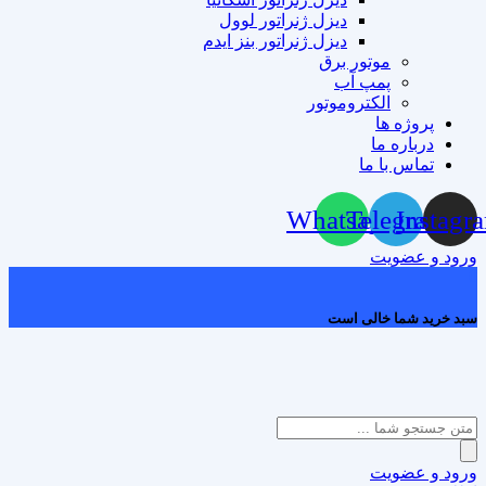
دیزل ژنراتور لوول
دیزل ژنراتور بنز ایدم
موتور برق
پمپ آب
الکتروموتور
پروژه ها
درباره ما
تماس با ما
Whatsapp
Telegram
Instagr
ورود و عضویت
0
سبد خرید شما خالی است
Products
search
ورود و عضویت