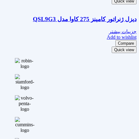
Quick view
دیزل ژنراتور کامینز 275 کاوا مدل QSL9G3
جزییات بیشتر
Add to wishlist
Compare
Quick view