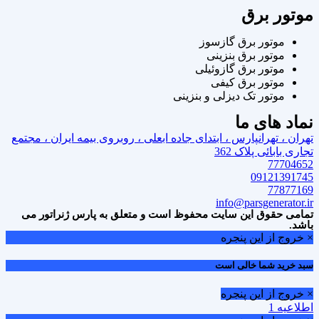
موتور برق
موتور برق گازسوز
موتور برق بنزینی
موتور برق گازوئیلی
موتور برق کیفی
موتور تک دیزلی و بنزینی
نماد های ما
تهران ، تهرانپارس ، ابتدای جاده ابعلی ، روبروی بیمه ایران ، مجتمع
تجاری بابائی پلاک 362
77704652
09121391745
77877169
info@parsgenerator.ir
تمامی حقوق این سایت محفوظ است و متعلق به پارس ژنراتور می
باشد.
× خروج از این پنجره
سبد خرید شما خالی است
× خروج از این پنجره
اطلاعیه 1