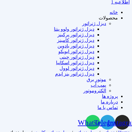
اطلاعیه 1
خانه
محصولات
دیزل ژنراتور
دیزل ژنراتور ولوو پنتا
دیزل ژنراتور پرکینز
دیزل ژنراتور کامینز
دیزل ژنراتور بادوین
دیزل ژنراتور ایویکو
دیزل ژنراتور چینی
دیزل ژنراتور اسکانیا
دیزل ژنراتور لوول
دیزل ژنراتور بنز ایدم
موتور برق
پمپ آب
الکتروموتور
پروژه ها
درباره ما
تماس با ما
Whatsapp
Telegram
Instagr