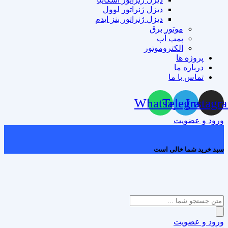
دیزل ژنراتور لوول
دیزل ژنراتور بنز ایدم
موتور برق
پمپ آب
الکتروموتور
پروژه ها
درباره ما
تماس با ما
Whatsapp
Telegram
Instagr
ورود و عضویت
0
سبد خرید شما خالی است
Products
search
ورود و عضویت