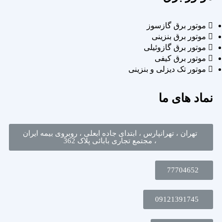
موتور برق گازسوز
موتور برق بنزینی
موتور برق گازوئیلی
موتور برق کیفی
موتور تک دیزلی و بنزینی
نماد های ما
تهران ، تهرانپارس ، ابتدای جاده ابعلی ، روبروی بیمه ایران
، مجتمع تجاری بابائی پلاک 362
77704652
09121391745