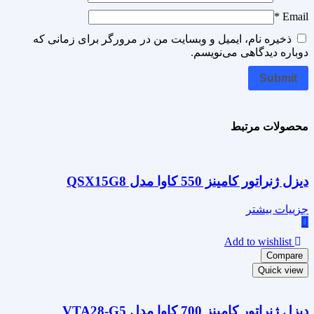
*
Email
ذخیره نام، ایمیل و وبسایت من در مرورگر برای زمانی که
دوباره دیدگاهی می‌نویسم.
محصولات مرتبط
دیزل ژنراتور کامینز 550 کاوا مدل QSX15G8
جزییات بیشتر
Add to wishlist
Compare
Quick view
دیزل ژنراتور کامینز 700 کاوا مدل VTA28-G5