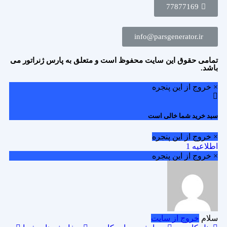
77877169
info@parsgenerator.ir
تمامی حقوق این سایت محفوظ است و متعلق به پارس ژنراتور می
باشد.
× خروج از این پنجره
سبد خرید شما خالی است
× خروج از این پنجره
اطلاعیه 1
× خروج از این پنجره
سلام
خروج از سایت