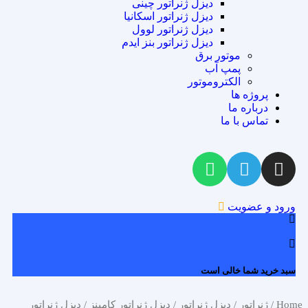
دیزل ژنراتور چینی
دیزل ژنراتور اسکانیا
دیزل ژنراتور لوول
دیزل ژنراتور بنز ایدم
موتور برق
پمپ آب
الکتروموتور
پروژه ها
درباره ما
تماس با ما
ورود و عضویت
0
سبد خرید شما خالی است
Home
/
ژنراتور
/
دیزل ژنراتور
/
دیزل ژنراتور کامینز
/ دیزل ژنراتور