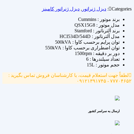
Categories:
دیزل ژنراتور
,
دیزل ژنراتور کامینز
برند موتور : Cummins
مدل موتور : QSX15G8
برند آلترناتور : Stamford
مدل آلترناتور : HCI534D/544D
توان پرایم برحسب کاوا : 500kVA
توان اضطراری برحسب کاوا : 550kVA
دور بر دقیقه : 1500rpm
تعداد سیلندرها : 6
حجم موتور : 15L
لطفاً جهت استعلام قیمت، با کارشناسان فروش تماس بگیرید :
۷۷۷۰۴۶۵۲ - ۰۹۱۲۱۳۹۱۷۴۵
ارسال به سراسر کشور