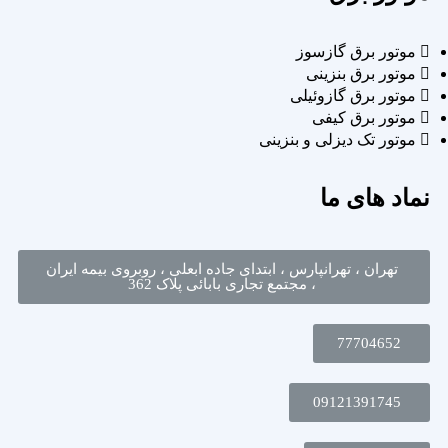
موتور برق گازسوز
موتور برق بنزینی
موتور برق گازوئیلی
موتور برق کیفی
موتور تک دیزلی و بنزینی
نماد های ما
تهران ، تهرانپارس ، ابتدای جاده ابعلی ، روبروی بیمه ایران
، مجتمع تجاری بابائی پلاک 362
77704652
09121391745