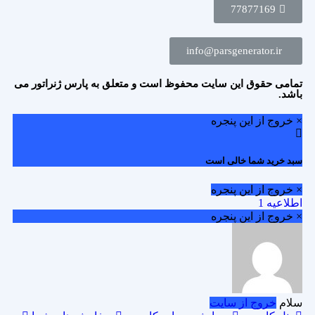
77877169
info@parsgenerator.ir
تمامی حقوق این سایت محفوظ است و متعلق به پارس ژنراتور می
باشد.
× خروج از این پنجره
سبد خرید شما خالی است
× خروج از این پنجره
اطلاعیه 1
× خروج از این پنجره
سلام
خروج از سایت