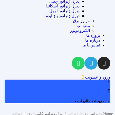
دیزل ژنراتور چینی
دیزل ژنراتور اسکانیا
دیزل ژنراتور لوول
دیزل ژنراتور بنز ایدم
موتور برق
پمپ آب
الکتروموتور
پروژه ها
درباره ما
تماس با ما
ورود و عضویت
0
سبد خرید شما خالی است
Home
/
ژنراتور
/
دیزل ژنراتور
/
دیزل ژنراتور کامینز
/ دیزل ژنراتور