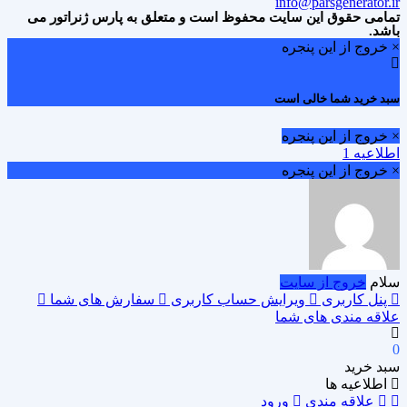
info@parsgenerator.ir
تمامی حقوق این سایت محفوظ است و متعلق به پارس ژنراتور می
باشد.
× خروج از این پنجره
سبد خرید شما خالی است
× خروج از این پنجره
اطلاعیه 1
× خروج از این پنجره
سلام
خروج از سایت
پنل کاربری
ویرایش حساب کاربری
سفارش های شما
علاقه مندی های شما
0
سبد خرید
اطلاعیه ها
علاقه مندی
ورود