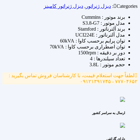
Categories:
دیزل ژنراتور
,
دیزل ژنراتور کامینز
برند موتور : Cummins
مدل موتور : S3.8-G7
برند آلترناتور : Stamford
مدل آلترناتور : UCI224E
توان پرایم برحسب کاوا : 60kVA
توان اضطراری برحسب کاوا : 70kVA
دور بر دقیقه : 1500rpm
تعداد سیلندرها : 4
حجم موتور : 3.8L
لطفاً جهت استعلام قیمت، با کارشناسان فروش تماس بگیرید :
۷۷۷۰۴۶۵۲ - ۰۹۱۲۱۳۹۱۷۴۵
ارسال به سراسر کشور
دارای گارانتی