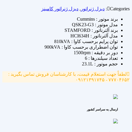
Categories:
دیزل ژنراتور
,
دیزل ژنراتور کامینز
برند موتور : Cummins
مدل موتور : QSK23-G3
برند آلترناتور : STAMFORD
مدل آلترناتور : HCI634H
توان پرایم برحسب کاوا : 810kVA
توان اضطراری برحسب کاوا : 900kVA
دور بر دقیقه : 1500rpm
تعداد سیلندرها : 6
حجم موتور : 23.1L
لطفاً جهت استعلام قیمت، با کارشناسان فروش تماس بگیرید :
۷۷۷۰۴۶۵۲ - ۰۹۱۲۱۳۹۱۷۴۵
ارسال به سراسر کشور