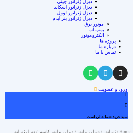
دیزل ژنراتور چینی
دیزل ژنراتور اسکانیا
دیزل ژنراتور لوول
دیزل ژنراتور بنز ایدم
موتور برق
پمپ آب
الکتروموتور
پروژه ها
درباره ما
تماس با ما
ورود و عضویت
0
سبد خرید شما خالی است
Home
/
ژنراتور
/
دیزل ژنراتور
/
دیزل ژنراتور کامینز
/ دیزل ژنراتور