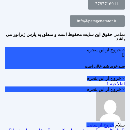
77877169
info@parsgenerator.ir
تمامی حقوق این سایت محفوظ است و متعلق به پارس ژنراتور می
باشد.
× خروج از این پنجره
سبد خرید شما خالی است
× خروج از این پنجره
اطلاعیه 1
× خروج از این پنجره
سلام
خروج از سایت