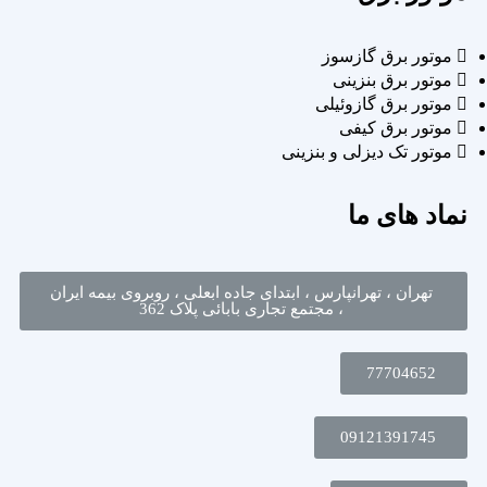
موتور برق گازسوز
موتور برق بنزینی
موتور برق گازوئیلی
موتور برق کیفی
موتور تک دیزلی و بنزینی
نماد های ما
تهران ، تهرانپارس ، ابتدای جاده ابعلی ، روبروی بیمه ایران
، مجتمع تجاری بابائی پلاک 362
77704652
09121391745